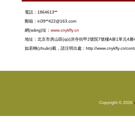
電話：1864613**
郵箱：iri39**
422@163.com
網(wǎng)址：
www.cnykfly.cn
地址：北京市房山區(qū)洪寺街甲2號院7號樓A座1單元4層4
如若轉(zhuǎn)載，請注明出處：http://www.cnykfly.cn/conta
Copyright © 2026