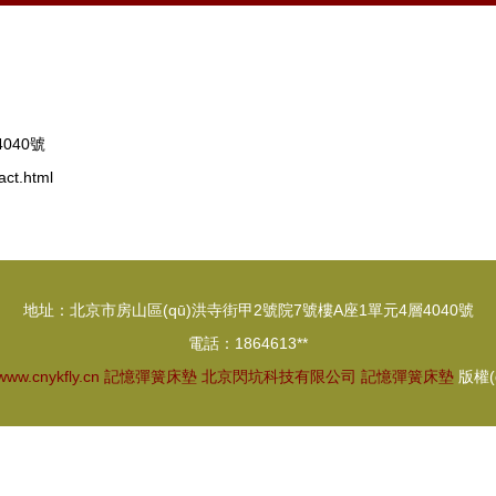
040號
ct.html
地址：北京市房山區(qū)洪寺街甲2號院7號樓A座1單元4層4040號
電話：1864613**
www.cnykfly.cn
記憶彈簧床墊
北京閃坑科技有限公司
記憶彈簧床墊
版權(